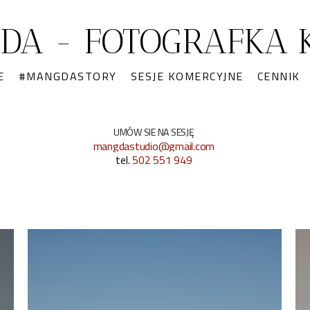
DA - FOTOGRAFKA K
E
#MANGDASTORY
SESJE KOMERCYJNE
CENNIK
UMÓW SIE NA SESJĘ
mangdastudio@gmail.com
tel.
502 551 949