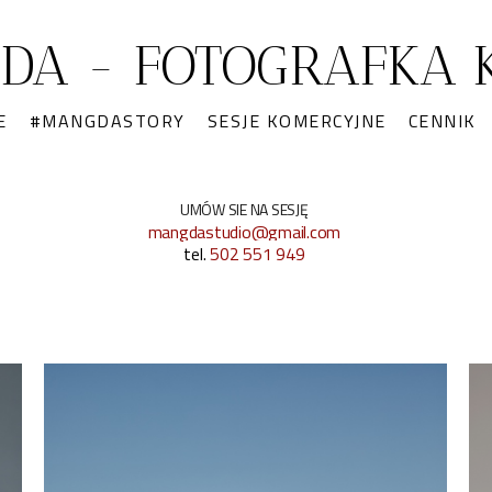
DA - FOTOGRAFKA K
E
#MANGDASTORY
SESJE KOMERCYJNE
CENNIK
UMÓW SIE NA SESJĘ
mangdastudio@gmail.com
tel.
502 551 949